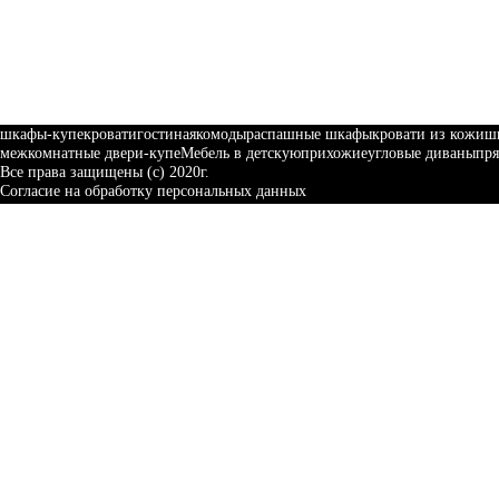
шкафы-купе
кровати
гостиная
комоды
распашные шкафы
кровати из кожи
ш
межкомнатные двери-купе
Мебель в детскую
прихожие
угловые диваны
пр
Все права защищены (с) 2020г.
Согласие на обработку персональных данных