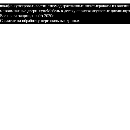
шкафы-купе
кровати
гостиная
комоды
распашные шкафы
кровати из кожи
ш
межкомнатные двери-купе
Мебель в детскую
прихожие
угловые диваны
пр
Все права защищены (с) 2020г.
Согласие на обработку персональных данных