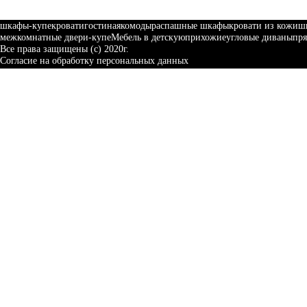
шкафы-купе
кровати
гостиная
комоды
распашные шкафы
кровати из кожи
ш
межкомнатные двери-купе
Мебель в детскую
прихожие
угловые диваны
пр
Все права защищены (с) 2020г.
Согласие на обработку персональных данных